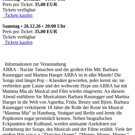
Preis pro Ticket:
35,00 EUR
Tickets verfügbar
Tickets kaufen
Samstag • 26.12.26 • 20:00 Uhr
Preis pro Ticket:
35,00 EUR
Tickets verfügbar
Tickets kaufen
Informationen zur Veranstaltung
ABBA - Nackte Tatsachen und die großen Hits Mit: Barbara
Raunegger und Martina Haeger ABBA ist in aller Munde! Die
Songs sind längst Pop – Klassiker geworden, jeder kennt sie, sie
verbreiten gute Laune und der weltweite Hype um ABBA hat mit
Mamma Mia als Musical und Film wieder eingesetzt. An diesem
Abend entführen Sie Musicalstars Barbara Raunegger und Martina
Haeger in die Welt von Agnetha, Frida, Benny und Björn. Barbara
Raunegger verkörperte 18 Jahre die Rolle der Rosie im Musical
“Mamma Mia” in Hamburg, Stuttgart und Berlin und lernte die
Popikonen sogar persönlich kennen. Neben biografischen
Eckpunkten der Kultband, werden amüsante Anekdoten zur
Entstehung der Songs, des Musicals und der Filme erzählt. Viele der
großen Hits wie u.a. “Dancing Queen”, “Money, Money, Money,”,