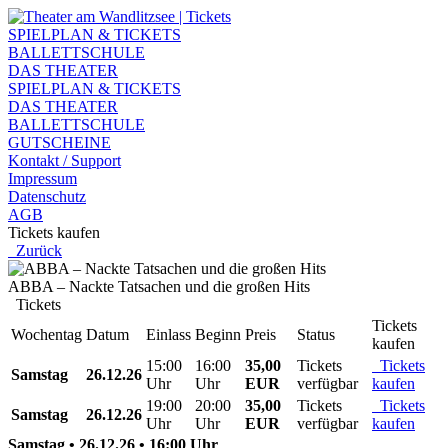
SPIELPLAN & TICKETS
BALLETTSCHULE
DAS THEATER
SPIELPLAN & TICKETS
DAS THEATER
BALLETTSCHULE
GUTSCHEINE
Kontakt / Support
Impressum
Datenschutz
AGB
Tickets kaufen
Zurück
ABBA – Nackte Tatsachen und die großen Hits
Tickets
Tickets
Wochentag
Datum
Einlass
Beginn
Preis
Status
kaufen
15:00
16:00
35,00
Tickets
Tickets
Samstag
26.12.26
Uhr
Uhr
EUR
verfügbar
kaufen
19:00
20:00
35,00
Tickets
Tickets
Samstag
26.12.26
Uhr
Uhr
EUR
verfügbar
kaufen
Samstag • 26.12.26 • 16:00 Uhr