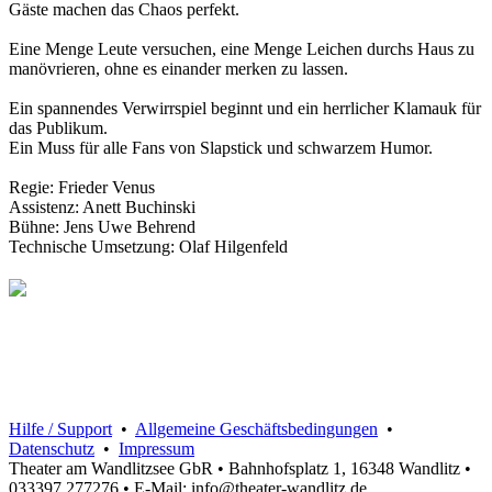
Gäste machen das Chaos perfekt.
Eine Menge Leute versuchen, eine Menge Leichen durchs Haus zu
manövrieren, ohne es einander merken zu lassen.
Ein spannendes Verwirrspiel beginnt und ein herrlicher Klamauk für
das Publikum.
Ein Muss für alle Fans von Slapstick und schwarzem Humor.
Regie: Frieder Venus
Assistenz: Anett Buchinski
Bühne: Jens Uwe Behrend
Technische Umsetzung: Olaf Hilgenfeld
Hilfe / Support
•
Allgemeine Geschäftsbedingungen
•
Datenschutz
•
Impressum
Theater am Wandlitzsee GbR • Bahnhofsplatz 1, 16348 Wandlitz •
033397 277276 • E-Mail: info@theater-wandlitz.de