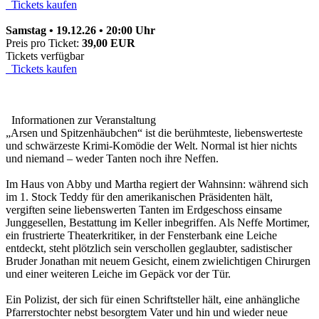
Tickets kaufen
Samstag • 19.12.26 • 20:00 Uhr
Preis pro Ticket:
39,00 EUR
Tickets verfügbar
Tickets kaufen
Informationen zur Veranstaltung
„Arsen und Spitzenhäubchen“ ist die berühmteste, liebenswerteste
und schwärzeste Krimi-Komödie der Welt. Normal ist hier nichts
und niemand – weder Tanten noch ihre Neffen.
Im Haus von Abby und Martha regiert der Wahnsinn: während sich
im 1. Stock Teddy für den amerikanischen Präsidenten hält,
vergiften seine liebenswerten Tanten im Erdgeschoss einsame
Junggesellen, Bestattung im Keller inbegriffen. Als Neffe Mortimer,
ein frustrierte Theaterkritiker, in der Fensterbank eine Leiche
entdeckt, steht plötzlich sein verschollen geglaubter, sadistischer
Bruder Jonathan mit neuem Gesicht, einem zwielichtigen Chirurgen
und einer weiteren Leiche im Gepäck vor der Tür.
Ein Polizist, der sich für einen Schriftsteller hält, eine anhängliche
Pfarrerstochter nebst besorgtem Vater und hin und wieder neue