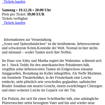
Tickets kaufen
Samstag • 19.12.26 • 20:00 Uhr
Preis pro Ticket:
39,00 EUR
Tickets verfügbar
Tickets kaufen
Informationen zur Veranstaltung
„Arsen und Spitzenhäubchen“ ist die berühmteste, liebenswerteste
und schwärzeste Krimi-Komödie der Welt. Normal ist hier nichts
und niemand – weder Tanten noch ihre Neffen.
Im Haus von Abby und Martha regiert der Wahnsinn: während sich
im 1. Stock Teddy für den amerikanischen Präsidenten hält,
vergiften seine liebenswerten Tanten im Erdgeschoss einsame
Junggesellen, Bestattung im Keller inbegriffen. Als Neffe Mortimer,
ein frustrierte Theaterkritiker, in der Fensterbank eine Leiche
entdeckt, steht plötzlich sein verschollen geglaubter, sadistischer
Bruder Jonathan mit neuem Gesicht, einem zwielichtigen Chirurgen
und einer weiteren Leiche im Gepäck vor der Tür.
Ein Polizist, der sich für einen Schriftsteller hält, eine anhängliche
Pfarrerstochter nebst besorgtem Vater und hin und wieder neue