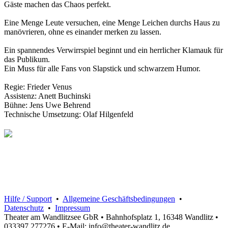
Gäste machen das Chaos perfekt.
Eine Menge Leute versuchen, eine Menge Leichen durchs Haus zu
manövrieren, ohne es einander merken zu lassen.
Ein spannendes Verwirrspiel beginnt und ein herrlicher Klamauk für
das Publikum.
Ein Muss für alle Fans von Slapstick und schwarzem Humor.
Regie: Frieder Venus
Assistenz: Anett Buchinski
Bühne: Jens Uwe Behrend
Technische Umsetzung: Olaf Hilgenfeld
Hilfe / Support
•
Allgemeine Geschäftsbedingungen
•
Datenschutz
•
Impressum
Theater am Wandlitzsee GbR • Bahnhofsplatz 1, 16348 Wandlitz •
033397 277276 • E-Mail: info@theater-wandlitz.de