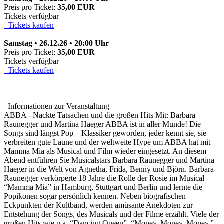
Preis pro Ticket:
35,00 EUR
Tickets verfügbar
Tickets kaufen
Samstag • 26.12.26 • 20:00 Uhr
Preis pro Ticket:
35,00 EUR
Tickets verfügbar
Tickets kaufen
Informationen zur Veranstaltung
ABBA - Nackte Tatsachen und die großen Hits Mit: Barbara
Raunegger und Martina Haeger ABBA ist in aller Munde! Die
Songs sind längst Pop – Klassiker geworden, jeder kennt sie, sie
verbreiten gute Laune und der weltweite Hype um ABBA hat mit
Mamma Mia als Musical und Film wieder eingesetzt. An diesem
Abend entführen Sie Musicalstars Barbara Raunegger und Martina
Haeger in die Welt von Agnetha, Frida, Benny und Björn. Barbara
Raunegger verkörperte 18 Jahre die Rolle der Rosie im Musical
“Mamma Mia” in Hamburg, Stuttgart und Berlin und lernte die
Popikonen sogar persönlich kennen. Neben biografischen
Eckpunkten der Kultband, werden amüsante Anekdoten zur
Entstehung der Songs, des Musicals und der Filme erzählt. Viele der
großen Hits wie u.a. “Dancing Queen”, “Money, Money, Money,”,