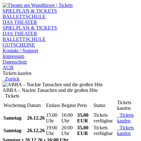
SPIELPLAN & TICKETS
BALLETTSCHULE
DAS THEATER
SPIELPLAN & TICKETS
DAS THEATER
BALLETTSCHULE
GUTSCHEINE
Kontakt / Support
Impressum
Datenschutz
AGB
Tickets kaufen
Zurück
ABBA – Nackte Tatsachen und die großen Hits
Tickets
Tickets
Wochentag
Datum
Einlass
Beginn
Preis
Status
kaufen
15:00
16:00
35,00
Tickets
Tickets
Samstag
26.12.26
Uhr
Uhr
EUR
verfügbar
kaufen
19:00
20:00
35,00
Tickets
Tickets
Samstag
26.12.26
Uhr
Uhr
EUR
verfügbar
kaufen
Samstag • 26.12.26 • 16:00 Uhr