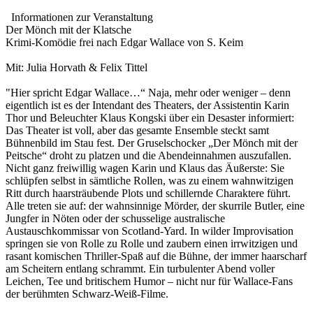
Informationen zur Veranstaltung
Der Mönch mit der Klatsche
Krimi-Komödie frei nach Edgar Wallace von S. Keim
Mit: Julia Horvath & Felix Tittel
"Hier spricht Edgar Wallace…“ Naja, mehr oder weniger – denn
eigentlich ist es der Intendant des Theaters, der Assistentin Karin
Thor und Beleuchter Klaus Kongski über ein Desaster informiert:
Das Theater ist voll, aber das gesamte Ensemble steckt samt
Bühnenbild im Stau fest. Der Gruselschocker „Der Mönch mit der
Peitsche“ droht zu platzen und die Abendeinnahmen auszufallen.
Nicht ganz freiwillig wagen Karin und Klaus das Äußerste: Sie
schlüpfen selbst in sämtliche Rollen, was zu einem wahnwitzigen
Ritt durch haarsträubende Plots und schillernde Charaktere führt.
Alle treten sie auf: der wahnsinnige Mörder, der skurrile Butler, eine
Jungfer in Nöten oder der schusselige australische
Austauschkommissar von Scotland-Yard. In wilder Improvisation
springen sie von Rolle zu Rolle und zaubern einen irrwitzigen und
rasant komischen Thriller-Spaß auf die Bühne, der immer haarscharf
am Scheitern entlang schrammt. Ein turbulenter Abend voller
Leichen, Tee und britischem Humor – nicht nur für Wallace-Fans
der berühmten Schwarz-Weiß-Filme.