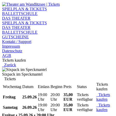
SPIELPLAN & TICKETS
BALLETTSCHULE
DAS THEATER
SPIELPLAN & TICKETS
DAS THEATER
BALLETTSCHULE
GUTSCHEINE
Kontakt / Support
Impressum
Datenschutz
AGB
Tickets kaufen
Zurück
Sixpack im Speckmantel
Tickets
Tickets
Wochentag
Datum
Einlass
Beginn
Preis
Status
kaufen
19:00
20:00
35,00
Tickets
Tickets
Freitag
25.09.26
Uhr
Uhr
EUR
verfügbar
kaufen
19:00
20:00
35,00
Tickets
Tickets
Samstag
26.09.26
Uhr
Uhr
EUR
verfügbar
kaufen
Freitag • 25.09.26 • 20:00 Uhr