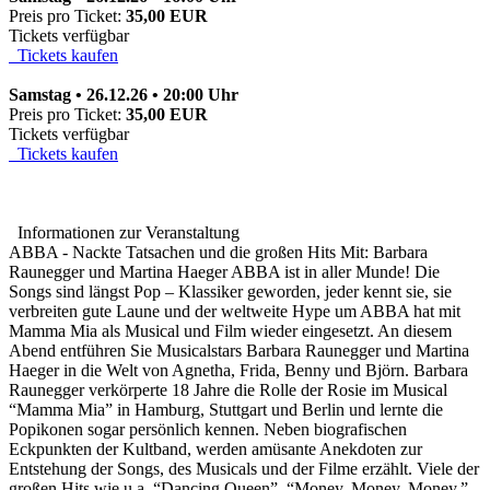
Preis pro Ticket:
35,00 EUR
Tickets verfügbar
Tickets kaufen
Samstag • 26.12.26 • 20:00 Uhr
Preis pro Ticket:
35,00 EUR
Tickets verfügbar
Tickets kaufen
Informationen zur Veranstaltung
ABBA - Nackte Tatsachen und die großen Hits Mit: Barbara
Raunegger und Martina Haeger ABBA ist in aller Munde! Die
Songs sind längst Pop – Klassiker geworden, jeder kennt sie, sie
verbreiten gute Laune und der weltweite Hype um ABBA hat mit
Mamma Mia als Musical und Film wieder eingesetzt. An diesem
Abend entführen Sie Musicalstars Barbara Raunegger und Martina
Haeger in die Welt von Agnetha, Frida, Benny und Björn. Barbara
Raunegger verkörperte 18 Jahre die Rolle der Rosie im Musical
“Mamma Mia” in Hamburg, Stuttgart und Berlin und lernte die
Popikonen sogar persönlich kennen. Neben biografischen
Eckpunkten der Kultband, werden amüsante Anekdoten zur
Entstehung der Songs, des Musicals und der Filme erzählt. Viele der
großen Hits wie u.a. “Dancing Queen”, “Money, Money, Money,”,