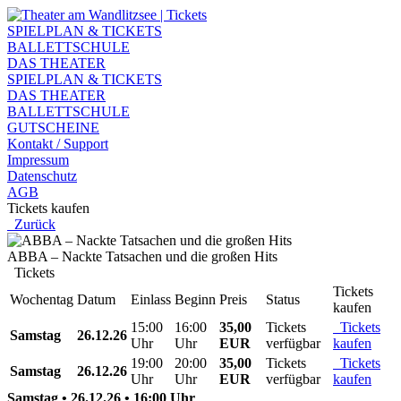
SPIELPLAN & TICKETS
BALLETTSCHULE
DAS THEATER
SPIELPLAN & TICKETS
DAS THEATER
BALLETTSCHULE
GUTSCHEINE
Kontakt / Support
Impressum
Datenschutz
AGB
Tickets kaufen
Zurück
ABBA – Nackte Tatsachen und die großen Hits
Tickets
Tickets
Wochentag
Datum
Einlass
Beginn
Preis
Status
kaufen
15:00
16:00
35,00
Tickets
Tickets
Samstag
26.12.26
Uhr
Uhr
EUR
verfügbar
kaufen
19:00
20:00
35,00
Tickets
Tickets
Samstag
26.12.26
Uhr
Uhr
EUR
verfügbar
kaufen
Samstag • 26.12.26 • 16:00 Uhr